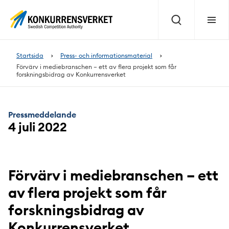
Innehåll
på
Sök
Meny
sidan
Startsida
Press- och informationsmaterial
Förvärv i mediebranschen – ett av flera projekt som får
forskningsbidrag av Konkurrensverket
Pressmeddelande
4 juli 2022
Förvärv i mediebranschen – ett
av flera projekt som får
forskningsbidrag av
Konkurrensverket