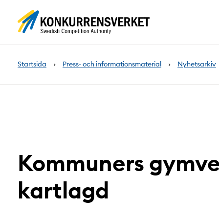
Innehåll
på
sidan
Startsida
Press- och informationsmaterial
Nyhetsarkiv
Kommuners gymve
kartlagd