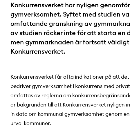
Konkurrensverket har nyligen genomfö
gymverksamhet. Syftet med studien var a
omfattande granskning av gymmarknad
av studien räcker inte för att starta en
men gymmarknaden är fortsatt väldigt 
Konkurrensverket.
Konkurrensverket får ofta indikationer på att de
bedriver gymverksamhet i konkurrens med priva
omfattas av reglerna om konkurrensbegränsande 
är bakgrunden till att Konkurrensverket nyligen i
in data om kommunal gymverksamhet genom en un
urval kommuner.