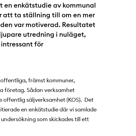
rt en enkätstudie av kommunal
tt ta ställning till om en mer
en var motiverad. Resultatet
 djupare utredning i nuläget,
intressant för
t offentliga, främst kommuner,
ta företag. Sådan verksamhet
offentlig säljverksamhet (KOS). Det
nitierade en enkätstudie där vi samlade
dersökning som skickades till ett