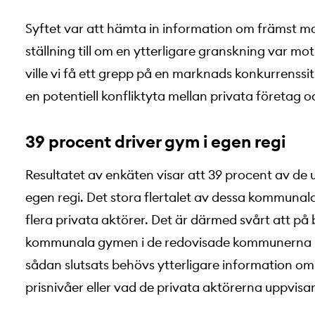
Syftet var att hämta in information om främst m
ställning till om en ytterligare granskning var mo
ville vi få ett grepp på en marknads konkurrenssi
en potentiell konfliktyta mellan privata företag o
39 procent driver gym i egen regi
Resultatet av enkäten visar att 39 procent av d
egen regi. Det stora flertalet av dessa kommunal
flera privata aktörer. Det är därmed svårt att på
kommunala gymen i de redovisade kommunerna b
sådan slutsats behövs ytterligare information om
prisnivåer eller vad de privata aktörerna uppvisar 