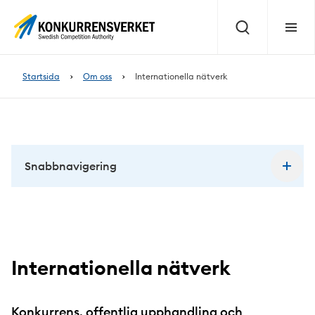
Innehåll
på
Sök
Meny
sidan
Startsida
Om oss
Internationella nätverk
Snabbnavigering
Internationella nätverk
Konkurrens, offentlig upphandling och