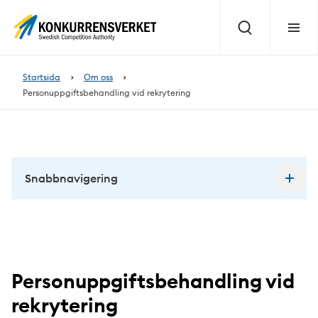
Innehåll
på
Sök
Meny
sidan
Startsida
Om oss
Personuppgiftsbehandling vid rekrytering
Snabbnavigering
Personuppgiftsbehandling vid
rekrytering