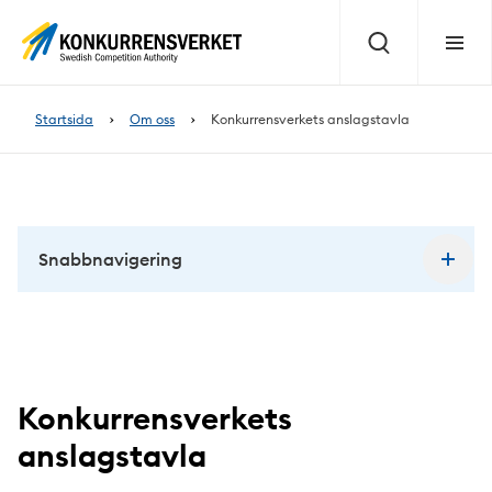
Innehåll
på
Sök
Meny
sidan
Startsida
Om oss
Konkurrensverkets anslagstavla
Snabbnavigering
Konkurrensverkets
anslagstavla