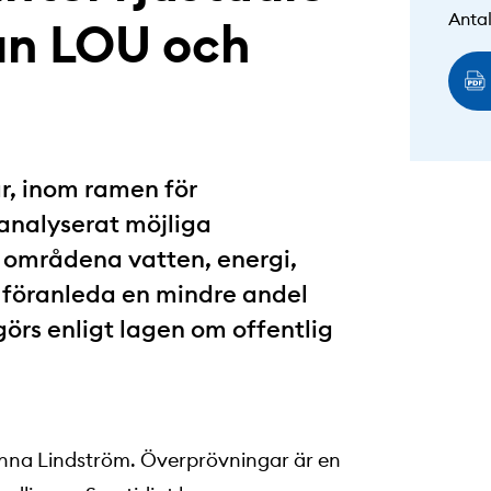
Antal
lan LOU och
r, inom ramen för
analyserat möjliga
m områdena vatten, energi,
s föranleda en mindre andel
örs enligt lagen om offentlig
Hanna Lindström. Överprövningar är en