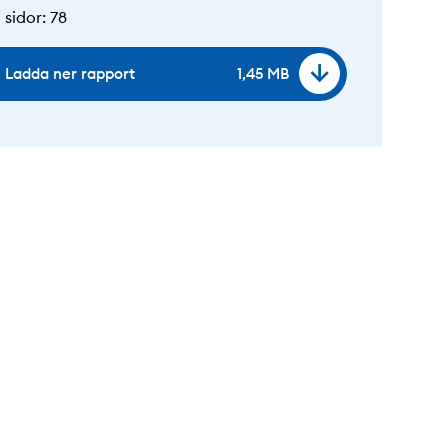
 sidor
:
78
Ladda ner rapport
1,45 MB