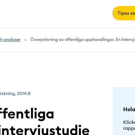
Tipsa os
h analyser
Överprövning av offentliga upphandlingar. En intervj
skning, 2014:8
fentliga
Hela
Klick
intervjustudie
rapp