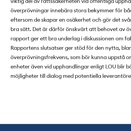
viktig del av rättssäkerheten vid offentliga upph
överprövningar innebära stora bekymmer för bå
eftersom de skapar en osäkerhet och gör det svå
bra sätt. Det är därför önskvärt att behovet av
rapport ger ett bra underlag i diskussionen om f
Rapportens slutsatser ger stöd för den nytta, bl
överprövningsfrekvens, som bör kunna uppstå 
enheter även vid upphandlingar enligt LOU blir bä
möjligheter till dialog med potentiella leverantöre