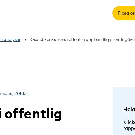
Tipsa os
h analyser
Osund konkurrens i offentlig upphandling - om lagöv
tserie, 2013:6
 offentlig
Hela
Klick
rapp