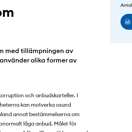
Antal
som
em med tillämpningen av
använder olika former av
.
korruption och anbudskarteller. I
gheterna kan motverka osund
 bland annat bestämmelserna om
 onormalt låga anbud. Målet för