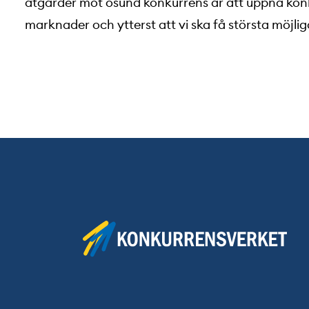
åtgärder mot osund konkurrens är att uppnå konku
marknader och ytterst att vi ska få största möjli