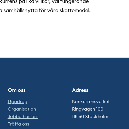
rrens på lika villkor, väl fungerande
ga samhällsnytta för våra skattemedel.
Om oss
Adress
Uppdrag
Konkurrensverket
Organisation
Ringvägen 100
Jobba hos oss
118 60 Stockholm
Träffa oss