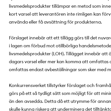
livsmedelsprodukter tillämpar en metod som inne
kort varsel att leverantören inte rimligen kan förv
använda eller få avsättning för produkterna.
Förslaget innebär att ett tillägg görs till det nu
i lagen om förbud mot otillbörliga handelsmetode
livsmedelsprodukter (LOH). Tillägget innebär att
dagars varsel eller mer kan komma att omfattas 
omfattas endast avbeställningar som sker med mi
Konkurrensverket tillstyrker förslaget och framhål
görs på ett så tydligt sätt som möjligt för att min
än den avsedda. Detta då ett utrymme för annan 
skulle kunna riskera att underminera det tilltänkta