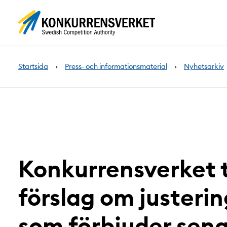
Innehåll
på
sidan
Startsida
Press- och informationsmaterial
Nyhetsarkiv
Konkurrensverket t
förslag om justerin
som förbjuder sen