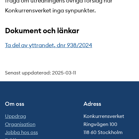
fråga om utredningens övriga förslag har
Konkurrensverket inga synpunkter.
Dokument och länkar
Ta del av yttrandet, dnr 938/2024
Senast uppdaterad: 2025-03-11
Om oss
Adress
Uppdrag
Konkurrensverket
Organisation
Ringvägen 100
Jobba hos oss
118 60 Stockholm