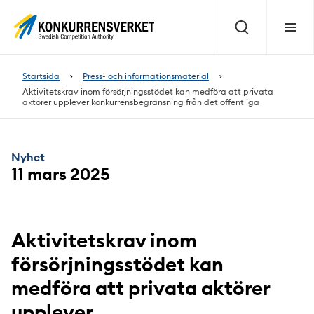
Innehåll
på
Sök
Meny
sidan
Startsida
Press- och informationsmaterial
Aktivitetskrav inom försörjningsstödet kan medföra att privata
aktörer upplever konkurrensbegränsning från det offentliga
Nyhet
11 mars 2025
Aktivitetskrav inom
försörjningsstödet kan
medföra att privata aktörer
upplever