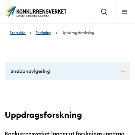
Innehåll
på
Sök
Meny
sidan
Startsida
Forskning
Uppdragsforskning
Snabbnavigering
Uppdragsforskning
Konkurrensverket lägger ut forskningsuppdrag,