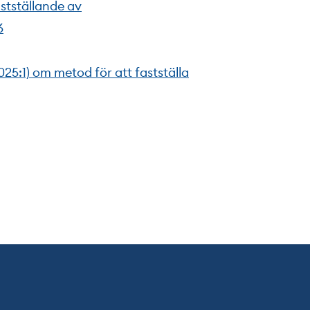
astställande av
6
25:1) om metod för att fastställa