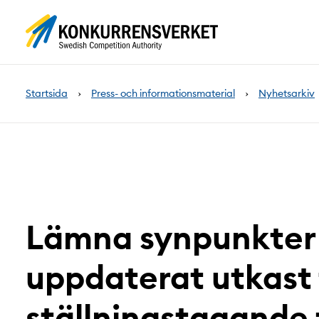
Innehåll
på
sidan
Startsida
Press- och informationsmaterial
Nyhetsarkiv
Lämna synpunkter
uppdaterat utkast t
ställningstagande 