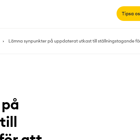
Tipsa os
Lämna synpunkter på uppdaterat utkast till ställningstagande för
 på
ill
för att