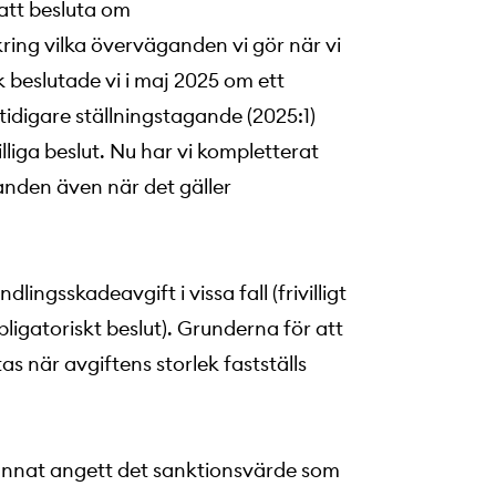
att besluta om
ring vilka överväganden vi gör när vi
 beslutade vi i maj 2025 om ett
idigare ställningstagande (2025:1)
lliga beslut. Nu har vi kompletterat
anden även när det gäller
ngsskadeavgift i vissa fall (frivilligt
bligatoriskt beslut). Grunderna för att
s när avgiftens storlek fastställs
nd annat angett det sanktionsvärde som